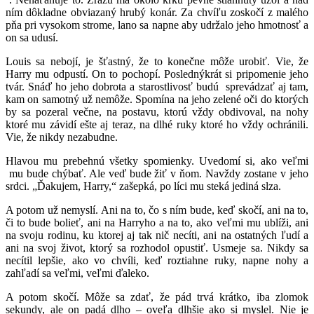
ním dôkladne obviazaný hrubý konár. Za chvíľu zoskočí z malého
pňa pri vysokom strome, lano sa napne aby udržalo jeho hmotnosť a
on sa udusí.
Louis sa nebojí, je šťastný, že to konečne môže urobiť. Vie, že
Harry mu odpustí. On to pochopí. Poslednýkrát si pripomenie jeho
tvár. Snáď ho jeho dobrota a starostlivosť budú sprevádzať aj tam,
kam on samotný už nemôže. Spomína na jeho zelené oči do ktorých
by sa pozeral večne, na postavu, ktorú vždy obdivoval, na nohy
ktoré mu závidí ešte aj teraz, na dlhé ruky ktoré ho vždy ochránili.
Vie, že nikdy nezabudne.
Hlavou mu prebehnú všetky spomienky. Uvedomí si, ako veľmi
mu bude chýbať. Ale veď bude žiť v ňom. Navždy zostane v jeho
srdci. „Ďakujem, Harry,“ zašepká, po líci mu steká jediná slza.
A potom už nemyslí. Ani na to, čo s ním bude, keď skočí, ani na to,
či to bude bolieť, ani na Harryho a na to, ako veľmi mu ublíži, ani
na svoju rodinu, ku ktorej aj tak nič necíti, ani na ostatných ľudí a
ani na svoj život, ktorý sa rozhodol opustiť. Usmeje sa. Nikdy sa
necítil lepšie, ako vo chvíli, keď roztiahne ruky, napne nohy a
zahľadí sa veľmi, veľmi ďaleko.
A potom skočí. Môže sa zdať, že pád trvá krátko, iba zlomok
sekundy, ale on padá dlho – oveľa dlhšie ako si myslel. Nie je