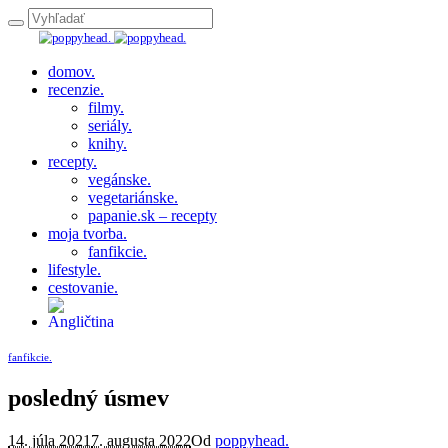
domov.
recenzie.
filmy.
seriály.
knihy.
recepty.
vegánske.
vegetariánske.
papanie.sk – recepty
moja tvorba.
fanfikcie.
lifestyle.
cestovanie.
fanfikcie.
posledný úsmev
14. júla 2021
7. augusta 2022
Od
poppyhead.