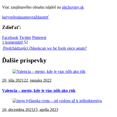
Viac zaujímavého obsahu nájdeš na
pitchoviny.sk
larry
príroda
samovražda
smrť
Zdieľať:
Facebook
Twitter
Pinterest
1 komentár
0
52
Predchádzajúci článok
can we be fools once again?
Ďalšie príspevky
20. júla 2021
22. januára 2022
Valencia – mesto, kde je viac nôh ako rúk
16. decembra 2021
15. apríla 2023