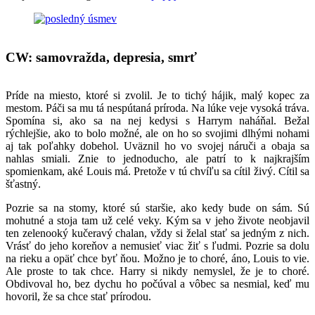
CW:
samovražda, depresia, smrť
Príde na miesto, ktoré si zvolil. Je to tichý hájik, malý kopec za
mestom. Páči sa mu tá nespútaná príroda. Na lúke veje vysoká tráva.
Spomína si, ako sa na nej kedysi s Harrym naháňal. Bežal
rýchlejšie, ako to bolo možné, ale on ho so svojimi dlhými nohami
aj tak poľahky dobehol. Uväznil ho vo svojej náruči a obaja sa
nahlas smiali. Znie to jednoducho, ale patrí to k najkrajším
spomienkam, aké Louis má. Pretože v tú chvíľu sa cítil živý. Cítil sa
šťastný.
Pozrie sa na stomy, ktoré sú staršie, ako kedy bude on sám. Sú
mohutné a stoja tam už celé veky. Kým sa v jeho živote neobjavil
ten zelenooký kučeravý chalan, vždy si želal stať sa jedným z nich.
Vrásť do jeho koreňov a nemusieť viac žiť s ľudmi. Pozrie sa dolu
na rieku a opäť chce byť ňou. Možno je to choré, áno, Louis to vie.
Ale proste to tak chce. Harry si nikdy nemyslel, že je to choré.
Obdivoval ho, bez dychu ho počúval a vôbec sa nesmial, keď mu
hovoril, že sa chce stať prírodou.