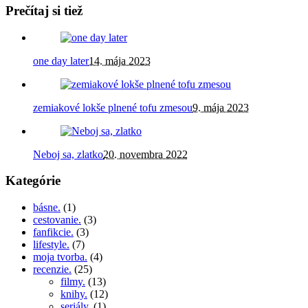
Prečítaj si tiež
one day later
14. mája 2023
zemiakové lokše plnené tofu zmesou
9. mája 2023
Neboj sa, zlatko
20. novembra 2022
Kategórie
básne.
(1)
cestovanie.
(3)
fanfikcie.
(3)
lifestyle.
(7)
moja tvorba.
(4)
recenzie.
(25)
filmy.
(13)
knihy.
(12)
seriály.
(1)