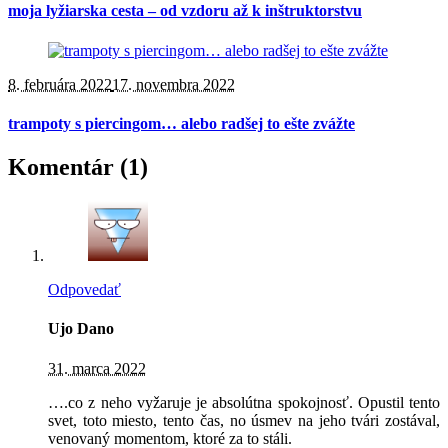
moja lyžiarska cesta – od vzdoru až k inštruktorstvu
8. februára 2022
17. novembra 2022
trampoty s piercingom… alebo radšej to ešte zvážte
Komentár (1)
Odpovedať
Ujo Dano
31. marca 2022
….co z neho vyžaruje je absolútna spokojnosť. Opustil tento
svet, toto miesto, tento čas, no úsmev na jeho tvári zostával,
venovaný momentom, ktoré za to stáli.