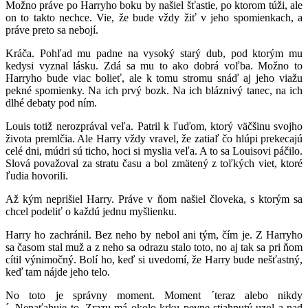
Možno práve po Harryho boku by našiel šťastie, po ktorom túži, ale
on to takto nechce. Vie, že bude vždy žiť v jeho spomienkach, a
práve preto sa nebojí.
Kráča. Pohľad mu padne na vysoký starý dub, pod ktorým mu
kedysi vyznal lásku. Zdá sa mu to ako dobrá voľba. Možno to
Harryho bude viac bolieť, ale k tomu stromu snáď aj jeho viažu
pekné spomienky. Na ich prvý bozk. Na ich bláznivý tanec, na ich
dlhé debaty pod ním.
Louis totiž nerozprával veľa. Patril k ľuďom, ktorý väčšinu svojho
života premlčia. Ale Harry vždy vravel, že zatiaľ čo hlúpi prekecajú
celé dni, múdri sú ticho, hoci si myslia veľa. A to sa Louisovi páčilo.
Slová považoval za stratu času a bol zmätený z toľkých viet, ktoré
ľudia hovorili.
Až kým neprišiel Harry. Práve v ňom našiel človeka, s ktorým sa
chcel podeliť o každú jednu myšlienku.
Harry ho zachránil. Bez neho by nebol ani tým, čím je. Z Harryho
sa časom stal muž a z neho sa odrazu stalo toto, no aj tak sa pri ňom
cítil výnimočný. Bolí ho, keď si uvedomí, že Harry bude nešťastný,
keď tam nájde jeho telo.
No toto je správny moment. Moment ´teraz alebo nikdy
´. Nenaťahuje to. Zrazu má okolo krku pevne stiahnutý uzol a nad