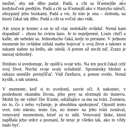
možné, aby tak dlho padal. Padá, a cíti sa šťastnejšie ako
kedykoľvek predtým. Padá a cíti sa šťastnejší ako v Harryho náručí,
obsypaný jeho bozkami. Padá a vie, že toto je ona – sloboda, na
ktorú čakal tak dlho. Padá a cíti sa voľný ako vták.
Ale zrazu je koniec a on to už viac nedokáže ovládať. Nemá kam
dopadnúť – zhora ho zviera lano. Je to nepríjemné, Louis chrčí a
kašle, ale nebráni sa. Jednoducho čaká, kedy to prestane. V jednom
momente ho ovládne zúfalá snaha bojovať o svoj život a takmer si
rukami siahne na hrdlo, ale odolá. A potom už necíti nič. Zrazu je
naozaj slobodný.
Hmlisto si uvedomuje, že opúšťa svoje telo. Na ten pocit čakal celý
svoj život. Nechá svoje svaly ochabnúť. Spomienky blednú a
odrazu nemôže premýšľať. Vidí čierňavu, a potom svetlo. Nemá
kyslík, a tak umiera.
V momente, keď si to uvedomí, zavrie oči. A nakoniec, v
poslednom okamihu života, jeho pery sa sformujú do úsmevu.
Mohli by ste vidieť číre šťastie, odrážajúce sa mu na tvári. Zomiera,
no to, čo z neho vyžaruje, je absolútna spokojnosť. Opustil tento
svet, toto miesto, tento čas, no úsmev na jeho tvári zostával,
venovaný momentom, ktoré za to stáli. Venovaný láske, ktorá
napĺňala jeho srdce a poznaní, že teraz je všetko tak, ako to vždy
malo byť.